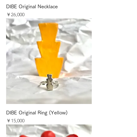
DIBE Original Necklace
価格
￥26,000
DIBE Original Ring (Yellow)
価格
￥15,000