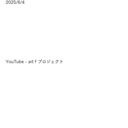
2025/6/4
YouTube - art f プロジェクト
「話題の「アンパンマン」を塗り絵でコ
ラージュしてみた女子アーティスト」
2025/4/26