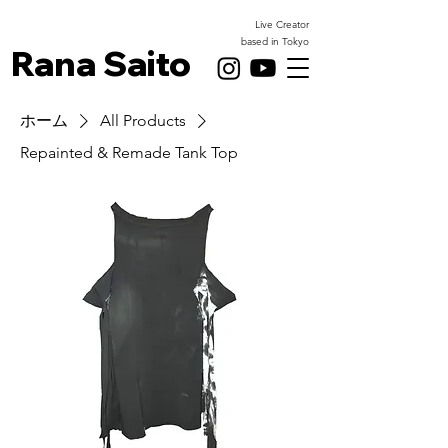
Live Creator
based in Tokyo
Rana Saito
ホーム
All Products
Repainted & Remade Tank Top