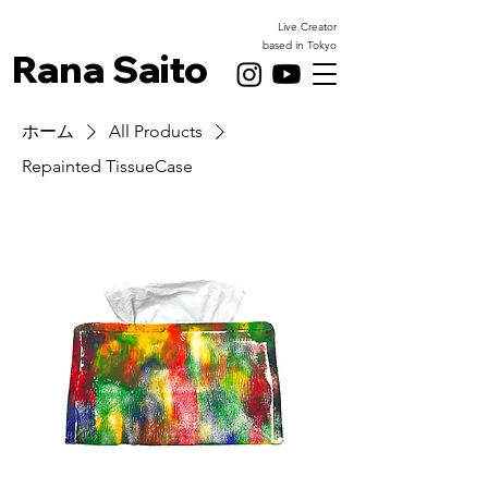
Live Creator
based in Tokyo
Rana Saito
ホーム
All Products
Repainted TissueCase