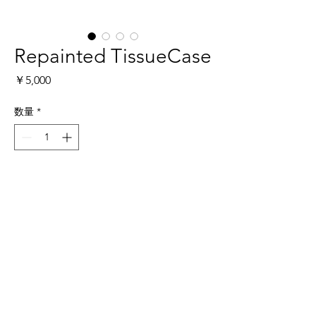
Repainted TissueCase
価
￥5,000
格
数量
*
Add to cart
アクリル絵具でペイントを施した
一点物のティッシュケース。
送料全国一律 500円